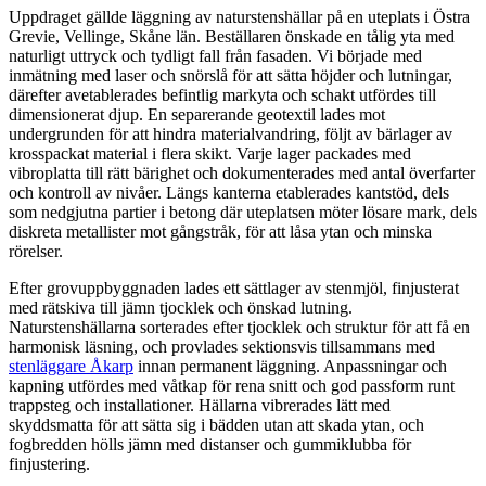
Uppdraget gällde läggning av naturstenshällar på en uteplats i Östra
Grevie, Vellinge, Skåne län. Beställaren önskade en tålig yta med
naturligt uttryck och tydligt fall från fasaden. Vi började med
inmätning med laser och snörslå för att sätta höjder och lutningar,
därefter avetablerades befintlig markyta och schakt utfördes till
dimensionerat djup. En separerande geotextil lades mot
undergrunden för att hindra materialvandring, följt av bärlager av
krosspackat material i flera skikt. Varje lager packades med
vibroplatta till rätt bärighet och dokumenterades med antal överfarter
och kontroll av nivåer. Längs kanterna etablerades kantstöd, dels
som nedgjutna partier i betong där uteplatsen möter lösare mark, dels
diskreta metallister mot gångstråk, för att låsa ytan och minska
rörelser.
Efter grovuppbyggnaden lades ett sättlager av stenmjöl, finjusterat
med rätskiva till jämn tjocklek och önskad lutning.
Naturstenshällarna sorterades efter tjocklek och struktur för att få en
harmonisk läsning, och provlades sektionsvis tillsammans med
stenläggare Åkarp
innan permanent läggning. Anpassningar och
kapning utfördes med våtkap för rena snitt och god passform runt
trappsteg och installationer. Hällarna vibrerades lätt med
skyddsmatta för att sätta sig i bädden utan att skada ytan, och
fogbredden hölls jämn med distanser och gummiklubba för
finjustering.