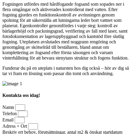
Fogningen utfördes med hårdfogande fogsand som sopades ner i
flera omgångar och aktiverades kontrollerat med vatten. Efter
fogning gjordes en funktionskontroll av avrinningen genom
spolning för att säkerställa att lutningarna leder bort vattnet som
planerat. Egenkontroller genomfördes i varje steg: kontroll av
bärlagerhöjd och packningsgrad, verifiering av fall med laser, samt
fotodokumentation av lageruppbyggnad och kantstöd före slutlig
fogning. Uteplatsen avslutades med noggrann rengöring och
genomgång av skötselråd till beställaren, bland annat om
komplettering av fogsand efter första säsongen och varsam
vinterhållning för att bevara stenytans struktur och fogens funktion.
Funderar du på en uteplats i natursten hos dig också – hör av dig så
tar vi fram en lösning som passar din tomt och användning.
Kontakta oss idag!
Namn
Telefon
Email
Adress + Ort
Beskriv ert behov, förutsättningar, antal m2 & önskat startdatum