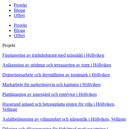
Projekt
Blogg
Offert
Projekt
Blogg
Offert
Projekt
Finplanering av trädgårdstomt med grässådd i Höllviken
Anläggning av stödmur och terrassering av tomt i Höllviken
Dräneringsarbete och återställning av tomtmark i Höllviken
Markarbete för parkeringsyta och kantsten i Höllviken
Plattläggning av innergård och entréytor i Höllviken
Husgrund anlagd och betongplatta gjuten för villa i Höllviken,
Vellinge
Asfaltbeläggning av villauppfart och gångstråk i Höllviken, Vellinge
Dikning och dikesrensning för förbättrad markavvattning i