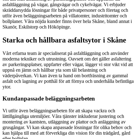
asfaltläggning på vägar, gångvägar och cykelvägar. Vi erbjuder
skräddarsydda lösningar för både privatpersoner och företag och
utför även beläggningsarbeten på villatomter, industritomter och
bollplaner. Våra nöjda kunder finns över hela Skåne, bland annat i
Skanör, Eskilstorp och Hököpinge.
Starka och hållbara asfaltsytor i Skåne
Vårt erfarna team är specialiserat på asfaltläggning och använder
moderna tekniker och utrustning. Oavsett om det gäller asfaltering
av parkeringsplatser, uppfarter eller vägar, lägger vi stor vikt vid att
uppnå en jämn och hållbar yta som tål belastning och
väderpåverkan. Vi kan även ta hand om bortfräsning av gammal
asfalt och lagning av potthål för att förnya och underhålla befintliga
ytor.
Kundanpassade beläggningsarbeten
Vi utför även beläggningsarbeten för att skapa vackra och
lättillgängliga utemiljöer. Våra tjänster inkluderar justering och
montering av kantsten, utläggning av plattor och anläggning av
grusgångar. Vi kan skapa anpassade lösningar för olika behov och
kan hjälpa till med att förverkliga din vision för din trädgård, gård
eller bollplan.