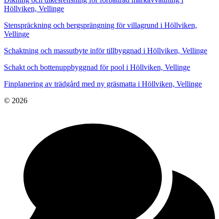
Höllviken, Vellinge
Stenspräckning och bergsprängning för villagrund i Höllviken,
Vellinge
Schaktning och massutbyte inför tillbyggnad i Höllviken, Vellinge
Schakt och bottenuppbyggnad för pool i Höllviken, Vellinge
Finplanering av trädgård med ny gräsmatta i Höllviken, Vellinge
© 2026