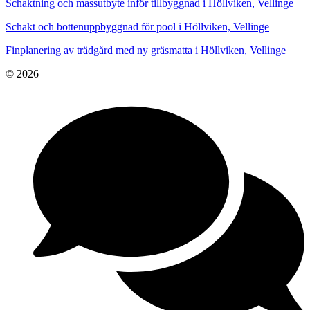
Schaktning och massutbyte inför tillbyggnad i Höllviken, Vellinge
Schakt och bottenuppbyggnad för pool i Höllviken, Vellinge
Finplanering av trädgård med ny gräsmatta i Höllviken, Vellinge
© 2026