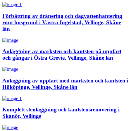
Förbättring av dränering och dagvattenhantering
runt husgrund i Västra Ingelstad, Vellinge, Skåne
län
Anläggning av marksten och kantsten på uppfart
och gångar i Östra Grevie, Vellinge, Skåne län
Anläggning av uppfart med marksten och kantsten i
Hököpinge, Vellinge, Skåne län
Komplett stenläggning och kantstensrenovering i
Skanör, Vellinge