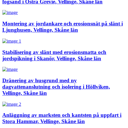
fogsand i Östra Grevie, Vellinge, Skåne län
Montering av jordankare och erosionsnät på slänt i
Ljunghusen, Vellinge, Skåne län
Stabilisering av slänt med erosionsmatta och
jordspikning i Skanör, Vellinge, Skåne län
Dränering av husgrund med ny
dagvattenanslutning och isolering i Höllviken,
Vellinge, Skåne län
Anläggning av marksten och kantsten på uppfart i
Stora Hammar, Vellinge, Skåne län